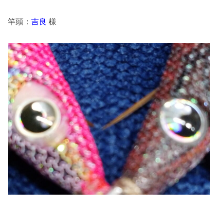
竿頭：
吉良
様