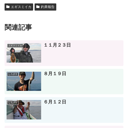
エギスミイカ
釣果報告
関連記事
１１月２３日
エギスミイカ
８月１９日
しろぎす
６月１２日
しろぎす