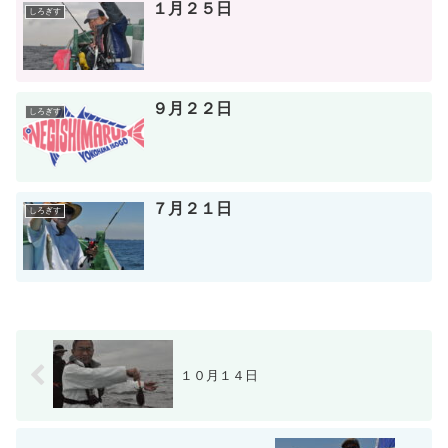
１月２５日
しろぎす
９月２２日
しろぎす
７月２１日
しろぎす
１０月１４日