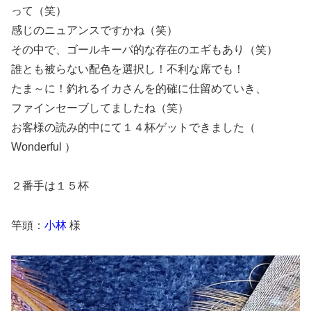
って（笑）
感じのニュアンスですかね（笑）
その中で、ゴールキーパ的な存在のエギもあり（笑）
誰とも被らない配色を選択し！不利な席でも！
たま～に！釣れるイカさんを的確に仕留めていき、
ファインセーブしてましたね（笑）
お客様の読み的中にて１４杯ゲットできました（
Wonderful ）
２番手は１５杯
竿頭：
小林
様