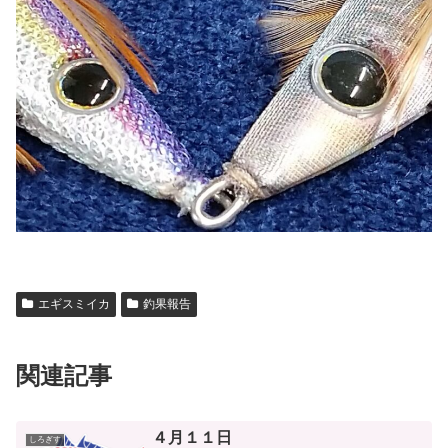
エギスミイカ
釣果報告
関連記事
４月１１日
しろぎす