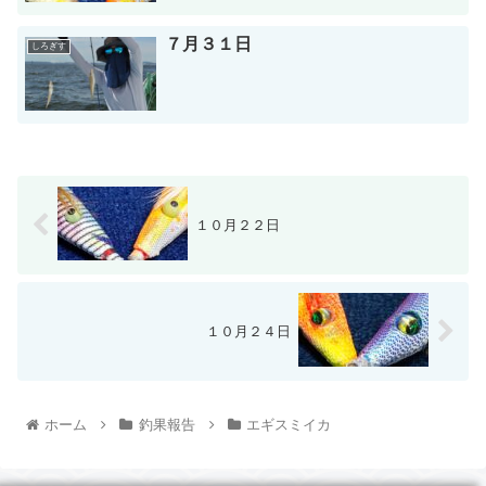
７月３１日
しろぎす
１０月２２日
１０月２４日
ホーム
釣果報告
エギスミイカ