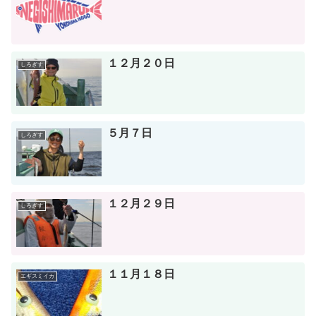
１２月２０日
しろぎす
５月７日
しろぎす
１２月２９日
しろぎす
１１月１８日
エギスミイカ