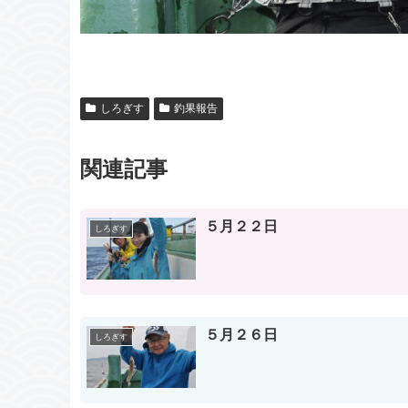
しろぎす
釣果報告
関連記事
５月２２日
しろぎす
５月２６日
しろぎす