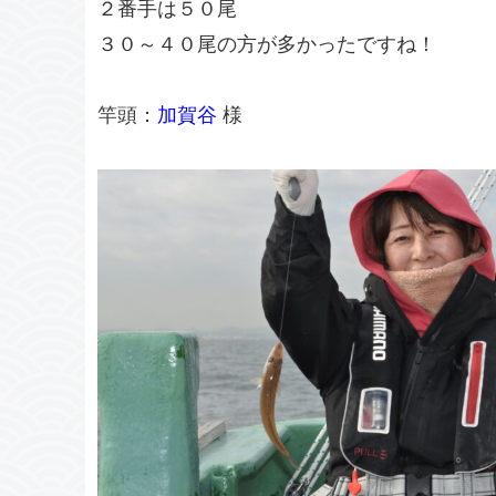
２番手は５０尾
３０～４０尾の方が多かったですね！
竿頭：
加賀谷
様