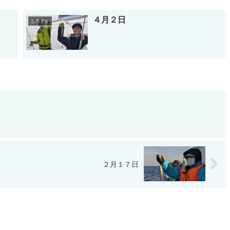
４月２日
しろぎす
２月１７日