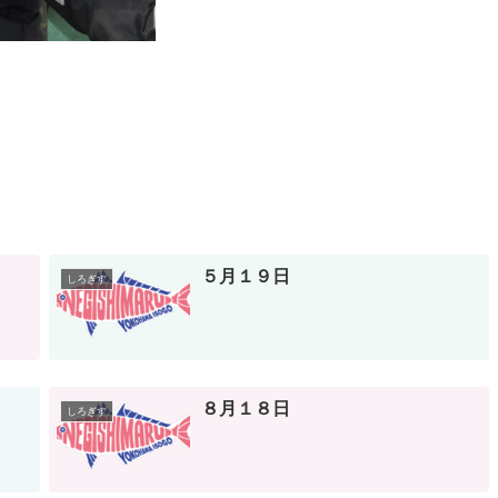
５月１９日
しろぎす
８月１８日
しろぎす