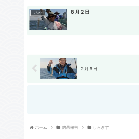
８月２日
しろぎす
２月６日
ホーム
釣果報告
しろぎす