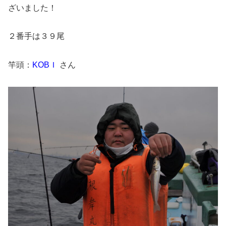
ざいました！
２番手は３９尾
竿頭：
KOBＩ
さん