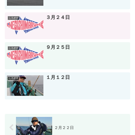
３月２４日
しろぎす
９月２５日
しろぎす
１月１２日
しろぎす
２月２２日