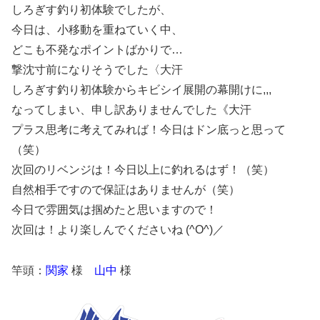
しろぎす釣り初体験でしたが、
今日は、小移動を重ねていく中、
どこも不発なポイントばかりで…
撃沈寸前になりそうでした〈大汗
しろぎす釣り初体験からキビシイ展開の幕開けに,,,
なってしまい、申し訳ありませんでした《大汗
プラス思考に考えてみれば！今日はドン底っと思って
（笑）
次回のリベンジは！今日以上に釣れるはず！（笑）
自然相手ですので保証はありませんが（笑）
今日で雰囲気は掴めたと思いますので！
次回は！より楽しんでくださいね (^O^)／
竿頭：
関家
様
山中
様