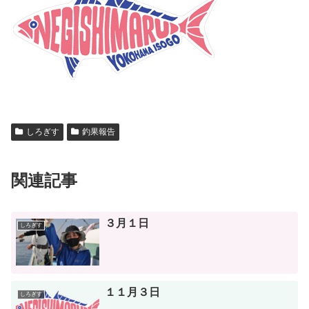
しろぎす
釣果報告
関連記事
３月１日
しろぎす
１１月３日
しろぎす