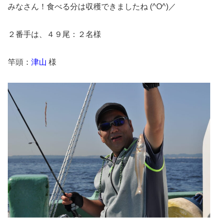
みなさん！食べる分は収穫できましたね (^O^)／
２番手は、４９尾：２名様
竿頭：
津山
様