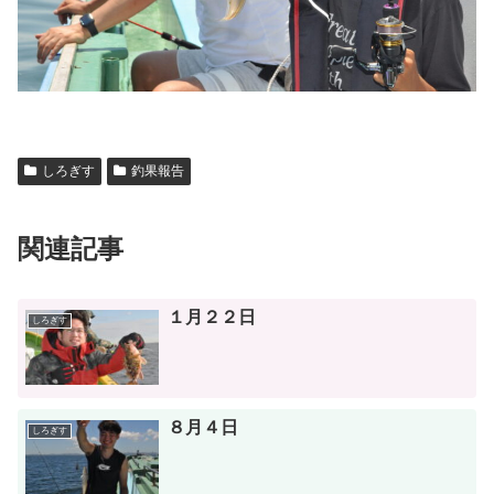
しろぎす
釣果報告
関連記事
１月２２日
しろぎす
８月４日
しろぎす