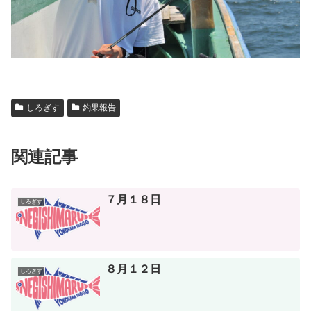
しろぎす
釣果報告
関連記事
７月１８日
しろぎす
８月１２日
しろぎす