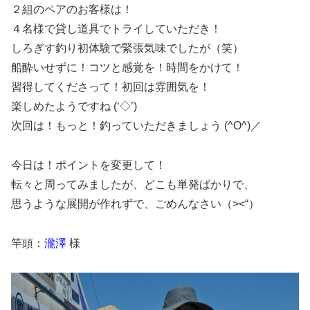
２組のペアのお客様は！
４名様で貸し道具でトライしていただき！
しろぎす釣り初体験で緊張気味でしたが（笑）
船酔いせずに！コツと感覚を！時間をかけて！
習得してくださって！初回は雰囲気を！
楽しめたようですね (‘◇’)ゞ
次回は！もっと！釣っていただきましょう (^O^)／
今日は！ポイントを変更して！
転々と周ってみましたが、どこも単発ばかりで、
思うような展開が作れずで、ごめんなさい（><“）
竿頭：
瀧澤
様