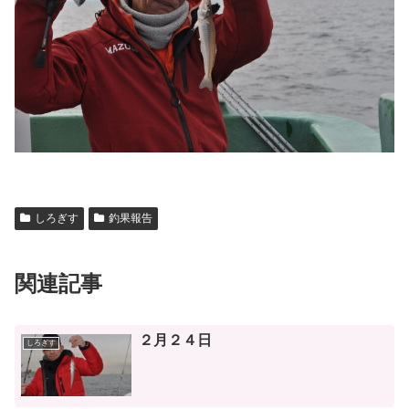
しろぎす
釣果報告
関連記事
２月２４日
しろぎす