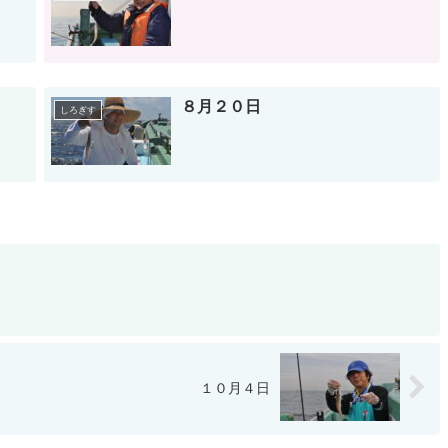
８月２０日
しろぎす
１０月４日