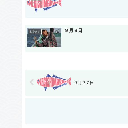
９月３日
しろぎす
９月２７日