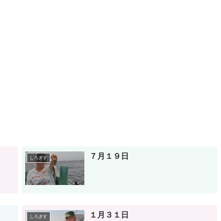
７月１９日
しろぎす
１月３１日
しろぎす