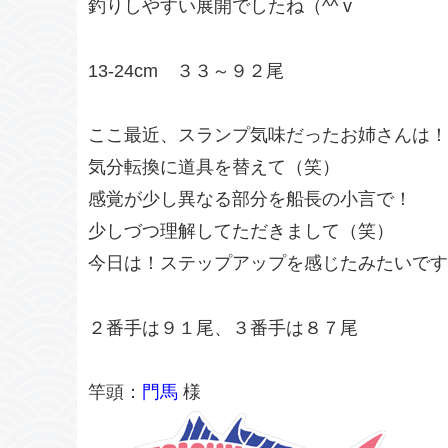
釣りしやすい展開でしたね（^^ v
13-24cm ３３～９２尾
ここ最近、スランプ気味だったお姉さんは！
気分転換に道具を替えて（笑）
感覚が少し異なる部分を船長の小言で！
少しづつ理解してただきまして（笑）
今日は！ステップアップを感じたみたいです
２番手は９１尾、３番手は８７尾
竿頭：
門馬
様