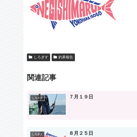
しろぎす
釣果報告
関連記事
７月１９日
しろぎす
８月２５日
しろぎす