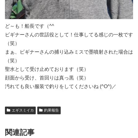
ど～も！船長です（^^
ビギナーさんの世話役として！仕事してる感じの一枚です
（笑）
まぁ、ビギナーさんの捕り込みミスで墨噴射された場合は
（笑）
聖水として受け止めております（笑）
顔面から受け、首回りは真っ黒（笑）
汚れても良い服装で釣りをしてくださいね (^O^)／
エギスミイカ
釣果報告
関連記事