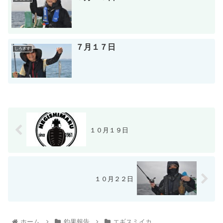
７月１７日
しろぎす
１０月１９日
１０月２２日
ホーム
釣果報告
エギスミイカ