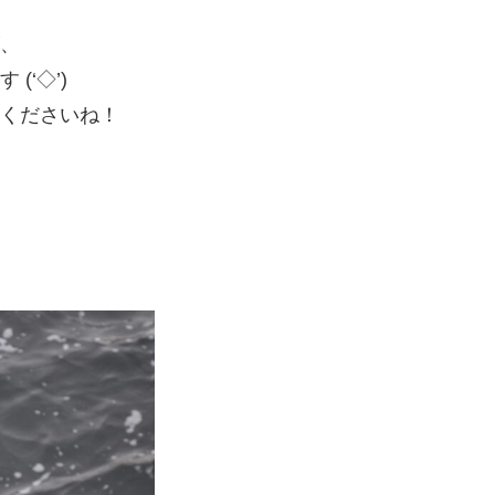
、
(‘◇’)ゞ
くださいね！