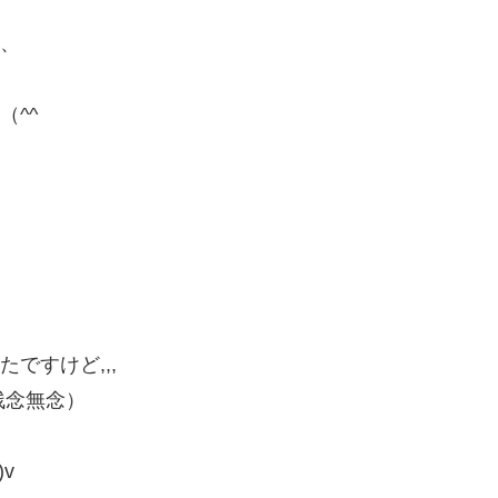
、
^^
ですけど,,,
残念無念）
v