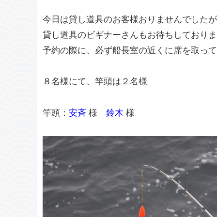
今日は貸し道具のお客様おりませんでしたが
貸し道具のビギナーさんもお待ちしております 
予約の際に、必ず船長室の近くに席を取って
８名様にて、竿頭は２名様
竿頭：
安斉
様
鈴木
様