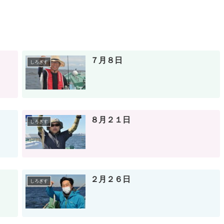
７月８日
しろぎす
８月２１日
しろぎす
２月２６日
しろぎす