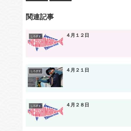
関連記事
４月１２日
しろぎす
４月２１日
しろぎす
４月２８日
しろぎす