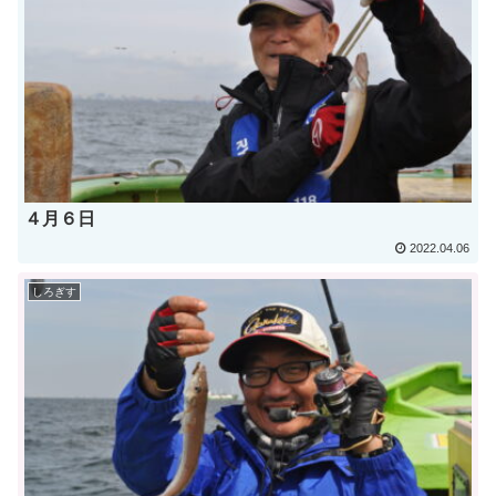
４月６日
2022.04.06
しろぎす