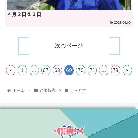
４月２日＆３日
2022.04.05
次のページ
69
1
…
67
68
70
71
…
79
ホーム
釣果報告
しろぎす