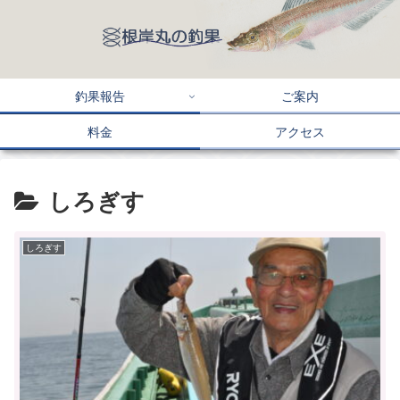
釣果報告
ご案内
料金
アクセス
しろぎす
しろぎす