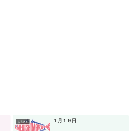
１月１９日
しろぎす