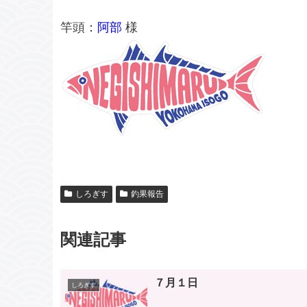
竿頭：
阿部
様
しろぎす
釣果報告
関連記事
７月１日
しろぎす