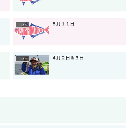
５月１１日
しろぎす
４月２日＆３日
しろぎす