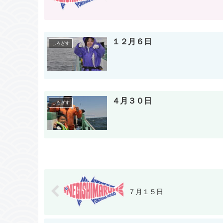
１２月６日
しろぎす
４月３０日
しろぎす
７月１５日