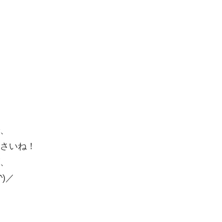
、
さいね！
、
)／