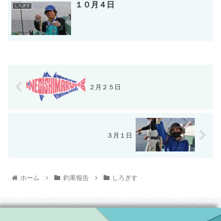
１０月４日
しろぎす
２月２５日
３月１日
ホーム
釣果報告
しろぎす