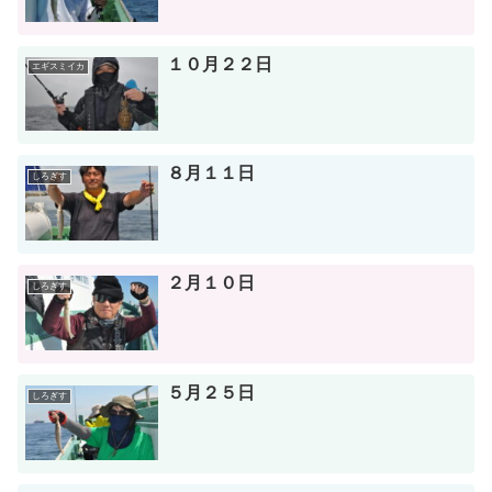
１０月２２日
エギスミイカ
８月１１日
しろぎす
２月１０日
しろぎす
５月２５日
しろぎす