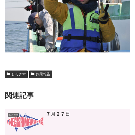
しろぎす
釣果報告
関連記事
７月２７日
しろぎす